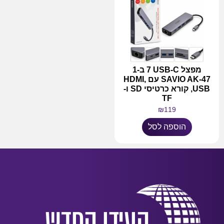
מפצל USB-C ‏7 ב-1
SAVIO AK-47 עם HDMI,
USB, קורא כרטיסי SD ו-
TF
₪
119
הוספה לסל