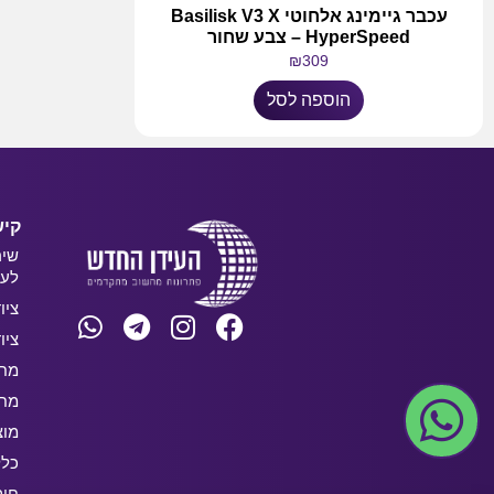
עכבר גיימינג אלחוטי Basilisk V3 X
HyperSpeed – צבע שחור
₪
309
הוספה לסל
קיש
שיר
לעס
ציו
ציו
מחש
מחש
מוצ
כלל
חו