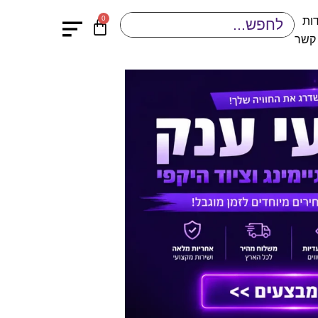
0
ות
 קשר