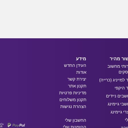
ור מהיר
מידע
העידן החדש
ותי מחשוב
קים
אודות
יצירת קשר
ד למייניג (כרייה)
תקנון אתר
ד היקפי
מדיניות פרטיות
בים ניידים
תקנון משלוחים
בי גיימינג
הצהרת נגישות
רי גיימינג
י
החשבון שלי
ההזמנות שלי
מרה