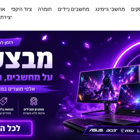
קים
מחשבי גיימינג
מחשבים ניידים
חומרה
ציוד היקפי
אוד
יצירת