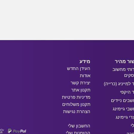
ור מהיר
מידע
העידן החדש
ותי מחשוב
קים
אודות
יצירת קשר
ד למייניג (כרייה)
תקנון אתר
ד היקפי
מדיניות פרטיות
בים ניידים
תקנון משלוחים
בי גיימינג
הצהרת נגישות
רי גיימינג
י
החשבון שלי
ההזמנות שלי
מרה