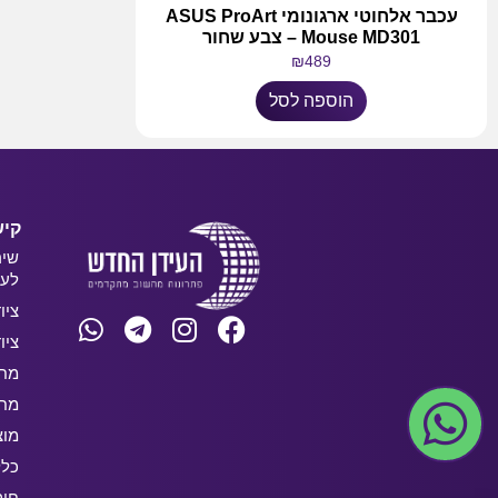
עכבר אלחוטי ארגונומי ASUS ProArt
Mouse MD301 – צבע שחור
₪
489
הוספה לסל
קיש
שיר
לעס
ציו
ציו
מחש
מחש
מוצ
כלל
חו