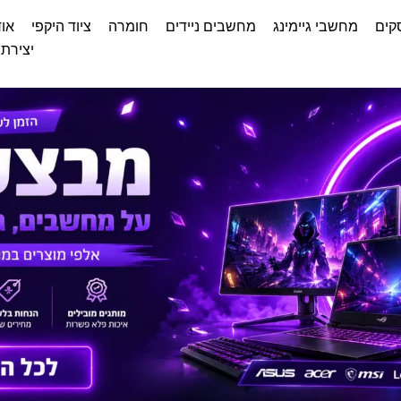
קים
מחשבי גיימינג
מחשבים ניידים
חומרה
ציוד היקפי
אוד
יצירת