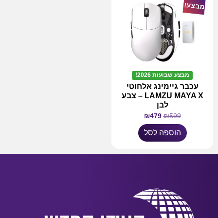
מבצע!
מבצע שבועות 2026!
עכבר גיימינג אלחוטי
LAMZU MAYA X – צבע
לבן
₪
479
₪
599
הוספה לסל