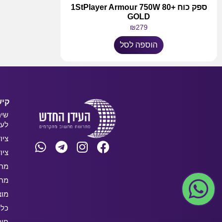
ספק כוח 1StPlayer Armour 750W 80+
GOLD
₪
279
הוספה לסל
קיש
שיר
לעס
ציו
ציו
מחש
מחש
מוצ
כלל
חו