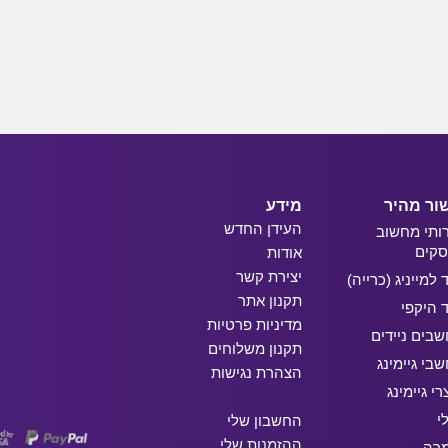
ור מהיר
מידע
העידן החדש
ותי מחשוב
קים
אודות
יצירת קשר
ד למייניג (כרייה)
תקנון אתר
ד היקפי
מדיניות פרטיות
בים ניידים
תקנון משלוחים
בי גיימינג
הצהרת נגישות
רי גיימינג
י
החשבון שלי
ההזמנות שלי
מרה