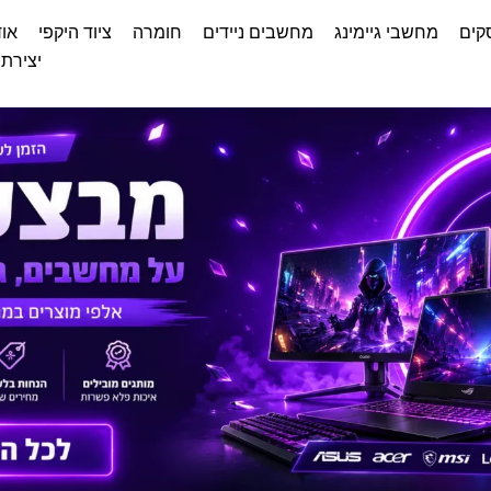
קים
מחשבי גיימינג
מחשבים ניידים
חומרה
ציוד היקפי
אוד
יצירת