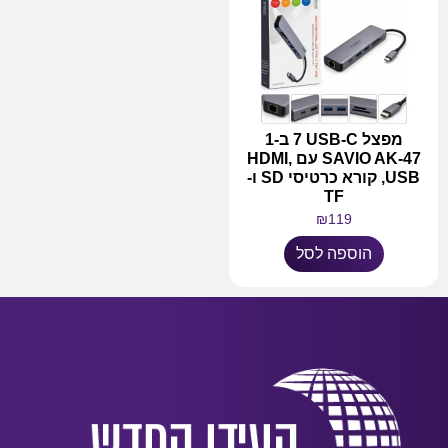
מפצל USB-C ‏7 ב-1
SAVIO AK-47 עם HDMI,
USB, קורא כרטיסי SD ו-
TF
₪
119
הוספה לסל