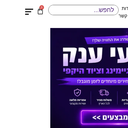
0
ות
 קשר