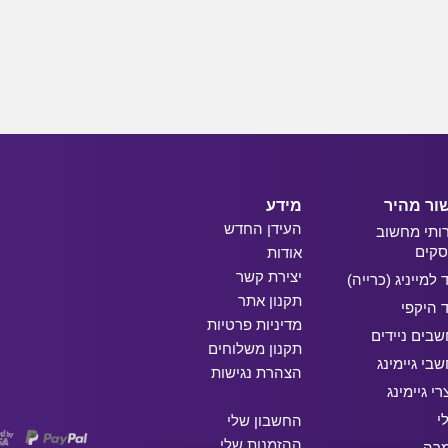
ור מהיר
מידע
העידן החדש
ותי מחשוב
קים
אודות
יצירת קשר
ד למייניג (כרייה)
תקנון אתר
ד היקפי
מדיניות פרטיות
בים ניידים
תקנון משלוחים
בי גיימינג
הצהרת נגישות
רי גיימינג
י
החשבון שלי
ההזמנות שלי
מרה