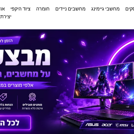
קים
מחשבי גיימינג
מחשבים ניידים
חומרה
ציוד היקפי
אוד
יצירת