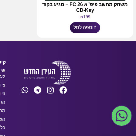
משחק מחשב פיפ"א FC 26 – מגיע בקוד
CD-Key
₪
199
הוספה לסל
קיש
שיר
לעס
ציו
ציו
מחש
מחש
מוצ
כלל
חו