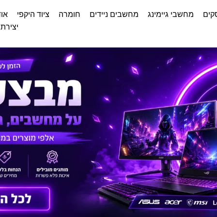
קים
מחשבי גיימינג
מחשבים ניידים
חומרה
ציוד היקפי
אוד
יצירת