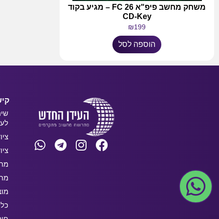
משחק מחשב פיפ"א FC 26 – מגיע בקוד
CD-Key
₪
199
הוספה לסל
קיש
שיר
לעס
ציו
ציו
מחש
מחש
מוצ
כלל
חו