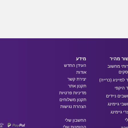
ור מהיר
מידע
העידן החדש
ותי מחשוב
קים
אודות
יצירת קשר
ד למייניג (כרייה)
תקנון אתר
ד היקפי
מדיניות פרטיות
בים ניידים
תקנון משלוחים
בי גיימינג
הצהרת נגישות
רי גיימינג
י
החשבון שלי
ההזמנות שלי
מרה