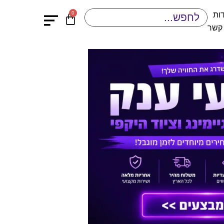
0
ות
 קשר