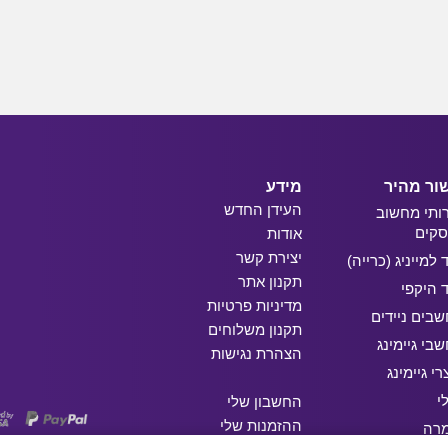
ור מהיר
מידע
העידן החדש
ותי מחשוב
קים
אודות
יצירת קשר
ד למייניג (כרייה)
תקנון אתר
ד היקפי
מדיניות פרטיות
בים ניידים
תקנון משלוחים
בי גיימינג
הצהרת נגישות
רי גיימינג
י
החשבון שלי
ההזמנות שלי
מרה