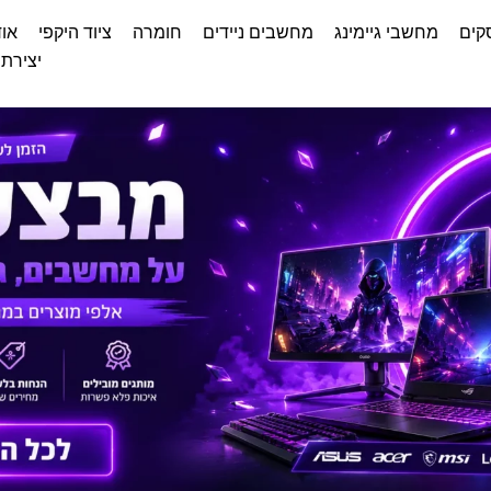
קים
מחשבי גיימינג
מחשבים ניידים
חומרה
ציוד היקפי
אוד
יצירת