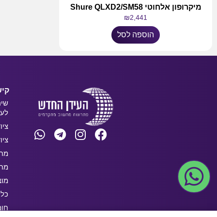
מיקרופון אלחוטי Shure QLXD2/SM58
₪
2,441
הוספה לסל
קיש
שיר
לעס
ציו
ציו
מחש
מחש
מוצ
כלל
חו