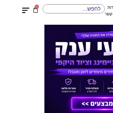
0
ות
 קשר