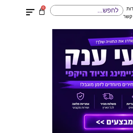
0
ות
 קשר