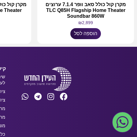
מקרן קול כולל סאב וופר 7.1.4 ערוצים
e Theater
TLC Q85H Flagship Home Theater
Soundbar 860W
₪
2,899
הוספה לסל
קיש
שיר
לעס
ציו
ציו
מחש
מחש
מוצ
כלל