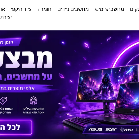
קים
מחשבי גיימינג
מחשבים ניידים
חומרה
ציוד היקפי
אוד
יצירת