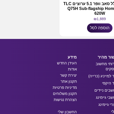
מקרן קול כולל סאב וופר 5.1 ערוצים TLC
Q75H Sub-flagship Hom
620W
₪
1,889
הוספה לסל
ור מהיר
מידע
העידן החדש
ותי מחשוב
קים
אודות
יצירת קשר
ד למייניג (כרייה)
תקנון אתר
ד היקפי
מדיניות פרטיות
בים ניידים
תקנון משלוחים
בי גיימינג
הצהרת נגישות
רי גיימינג
י
החשבון שלי