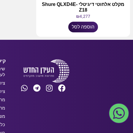
מקלט אלחוטי דיגיטלי Shure QLXD4E-
Z18
₪
4,277
הוספה לסל
קיש
שיר
לעס
ציו
ציו
מחש
מחש
מוצ
כלל
חו