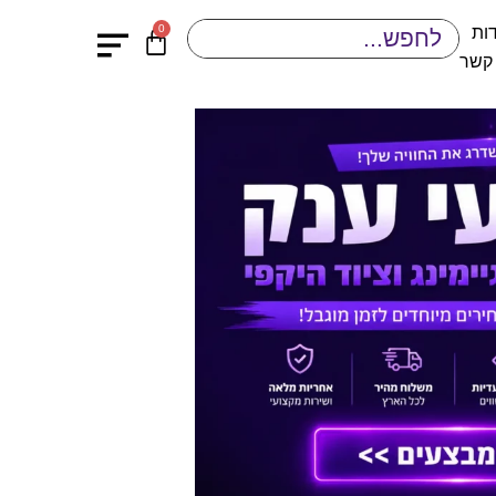
0
ות
 קשר