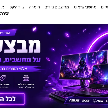
קים
מחשבי גיימינג
מחשבים ניידים
חומרה
ציוד היקפי
אוד
יצירת