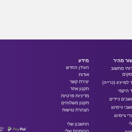
ור מהיר
מידע
העידן החדש
ותי מחשוב
קים
אודות
יצירת קשר
ד למייניג (כרייה)
תקנון אתר
ד היקפי
מדיניות פרטיות
בים ניידים
תקנון משלוחים
בי גיימינג
הצהרת נגישות
רי גיימינג
י
החשבון שלי
ההזמנות שלי
מרה