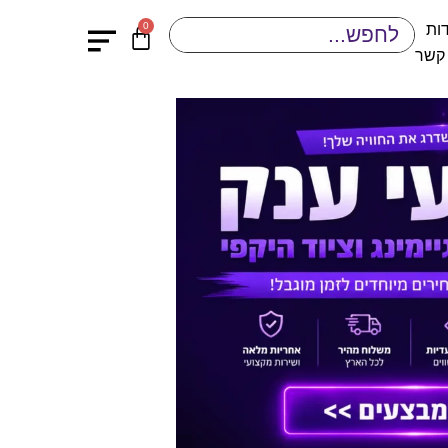
0
ות
 קשר