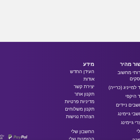
ור מהיר
מידע
העידן החדש
ותי מחשוב
קים
אודות
יצירת קשר
ד למייניג (כרייה)
תקנון אתר
ד היקפי
מדיניות פרטיות
בים ניידים
תקנון משלוחים
בי גיימינג
הצהרת נגישות
רי גיימינג
י
החשבון שלי
ההזמנות שלי
מרה