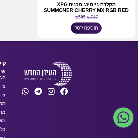
מקלדת גיימינג מכנית XPG
SUMMONER CHERRY MX RGB RED
₪
505
₪
717
הוספה לסל
קיש
שיר
לעס
ציו
ציו
מחש
מחש
מוצ
כלל
חו