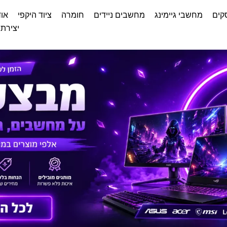
קים
מחשבי גיימינג
מחשבים ניידים
חומרה
ציוד היקפי
אוד
יצירת