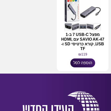
מפצל USB-C ‏7 ב-1
SAVIO AK-47 עם HDMI,
USB, קורא כרטיסי SD ו-
TF
₪
119
הוספה לסל