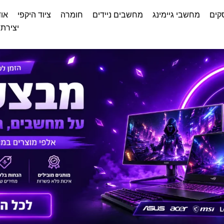
קים
מחשבי גיימינג
מחשבים ניידים
חומרה
ציוד היקפי
אוד
יצירת