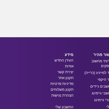
ור מהיר
מידע
העידן החדש
ותי מחשוב
קים
אודות
יצירת קשר
ד למייניג (כרייה)
תקנון אתר
ד היקפי
מדיניות פרטיות
בים ניידים
תקנון משלוחים
בי גיימינג
הצהרת נגישות
רי גיימינג
י
החשבון שלי