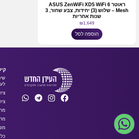
ראוטר ASUS ZenWiFi XD5 WiFi 6
Mesh – שלוש (3) יחידות, צבע שחור, 3
שנות אחריות
₪
1,649
הוספה לסל
קיש
שיר
לעס
ציו
ציו
מחש
מחש
מוצ
כלל