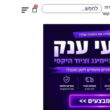
0
ות
 קשר