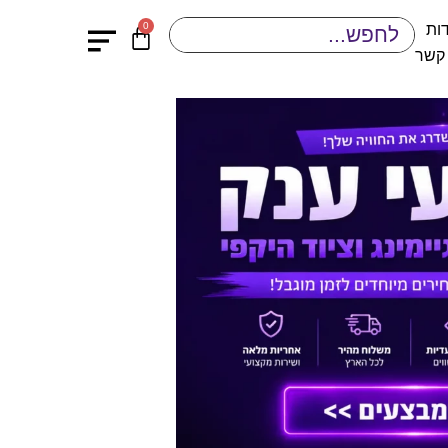
0
ות
 קשר