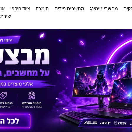
קים
מחשבי גיימינג
מחשבים ניידים
חומרה
ציוד היקפי
אוד
יצירת