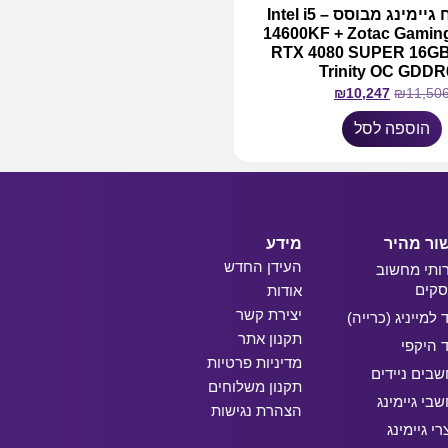
מחשב נייח גיימינג מבוסס Intel i5 –
14600KF + Zotac Gamin
RTX 4080 SUPER 16G
Trinity OC GDD
₪
10,247
₪
11,50
הוספה לסל
ור מהיר
מידע
העידן החדש
ותי מחשוב
קים
אודות
יצירת קשר
ד למייניג (כרייה)
תקנון אתר
ד היקפי
מדיניות פרטיות
בים ניידים
תקנון משלוחים
בי גיימינג
הצהרת נגישות
רי גיימינג