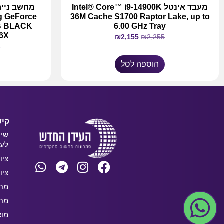
מעבד אינטל Intel® Core™ i9-14900K
g GeForce
36M Cache S1700 Raptor Lake, up to
B BLACK
6.00 GHz Tray
R6X
₪
2,155
₪
2,255
6
הוספה לסל
קיש
שיר
לעס
ציו
ציו
מחש
מחש
מוצ