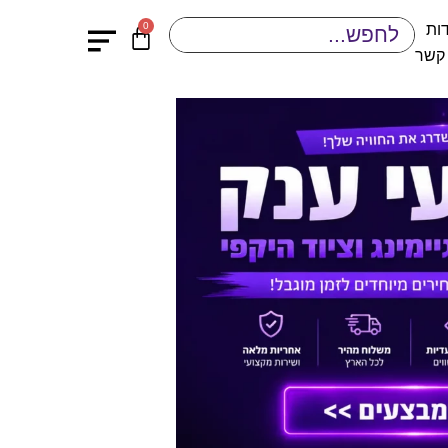
0
ות
 קשר