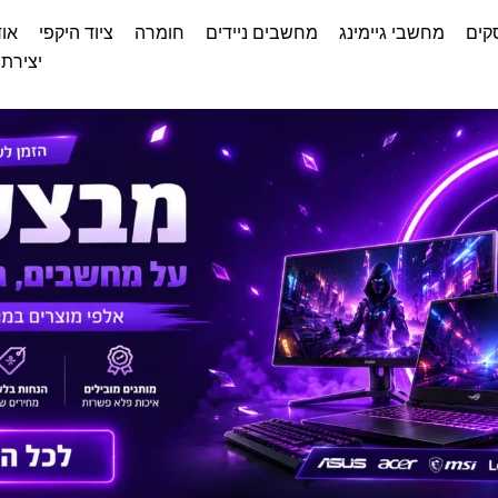
קים
מחשבי גיימינג
מחשבים ניידים
חומרה
ציוד היקפי
אוד
יצירת