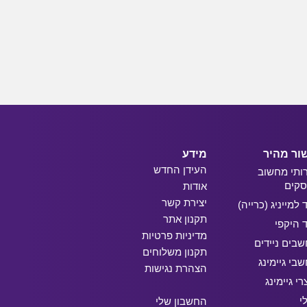
ור מהיר
מידע
העידן החדש
ותי מחשוב
קים
אודות
יצירת קשר
ד למייניג (כרייה)
תקנון אתר
ד היקפי
מדיניות פרטיות
בים ניידים
תקנון משלוחים
בי גיימינג
הצהרת נגישות
רי גיימינג
י
החשבון שלי