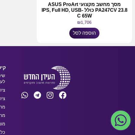
מסך מחשב מקצועי ASUS ProArt
PA247CV 23.8 כולל IPS, Full HD, USB-
C 65W
₪
1,706
הוספה לסל
קיש
שיר
לעס
ציו
ציו
מחש
מחש
מוצ
כלל