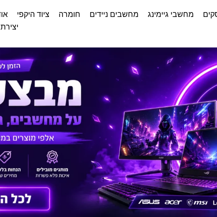
קים
מחשבי גיימינג
מחשבים ניידים
חומרה
ציוד היקפי
אוד
יצירת