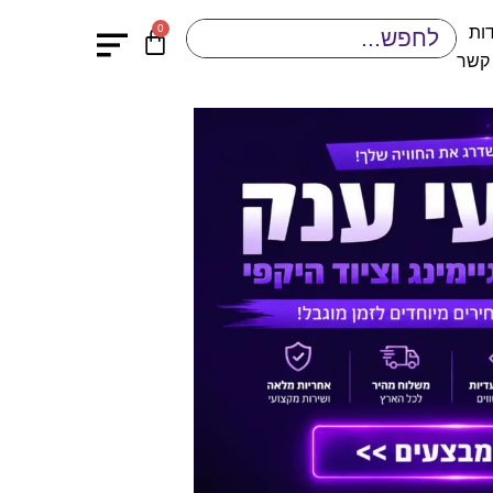
0
ות
 קשר