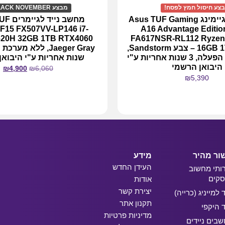
צע חיסול חמץ לפסח!
מבצע BLACK NOVEMBER !
מחשב נייד גיימינג Asus TUF Gaming
מחשב ני
F15 FX507VV-LP146 i7-
A16 Advantage Edition
FA617NSR-RL112 Ryzen
16GB 1TB RX7600 – צבע Sandstorm,
ללא מערכת הפעלה, 3 שנות אחריות ע"י
שנות אחריות ע"י היבוא
היבואן הרשמי
₪
4,900
₪
6,060
₪
5,390
מידע נוסף
מידע נוסף
ור מהיר
מידע
העידן החדש
ותי מחשוב
קים
אודות
יצירת קשר
ד למייניג (כרייה)
תקנון אתר
ד היקפי
מדיניות פרטיות
בים ניידים