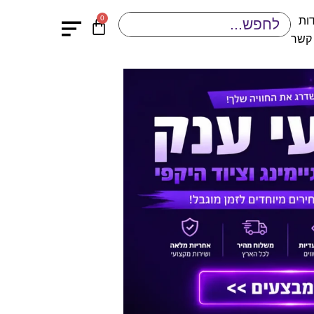
0
ות
 קשר