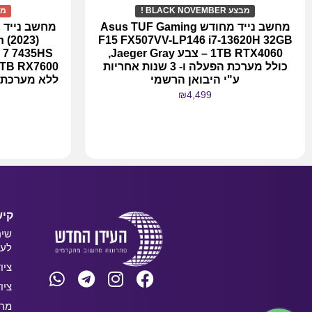
מבצע BLACK NOVEMBER !
מב
מחשב נייד מחודש Asus TUF Gaming
 (2023)
F15 FX507VV-LP146 i7-13620H 32GB
1TB RTX4060 – צבע Jaeger Gray,
 7 7435HS
כולל מערכת הפעלה ו- 3 שנות אחריות
ע"י היבואן הרשמי
₪
4,499
מידע נוסף
קיש
שיר
לעס
ציו
ציו
מחש