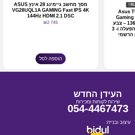
מסך מחשב גיימינג 28 אינץ ASUS
VG28UQL1A GAMING Fast IPS 4K
יד לגיימרים Asus TUF
144Hz HDMI 2.1 DSC
Gaming 
₪
2,745
13620H 32GB 1TB RTX4060 – צבע
Jaeger Gray, ללא מערכת הפעלה ו- 3
ן הרשמי
הוספה לסל
העידן החדש
שירות לקוחות ומכירות
054-4467473
עיצוב ובנייה: