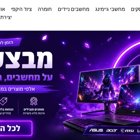
קים
מחשבי גיימינג
מחשבים ניידים
חומרה
ציוד היקפי
אוד
יצירת