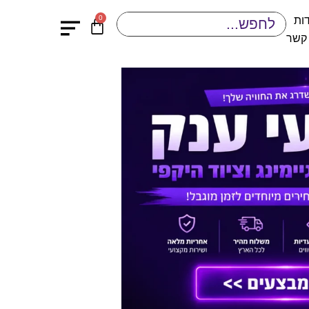
0
ות
 קשר