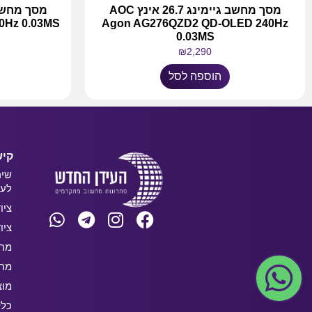
מסך מחשב גיימינג 26.7 אינץ AOC
0Hz 0.03MS
Agon AG276QZD2 QD-OLED 240Hz
0.03MS
₪
2,290
הוספה לסל
קיש
שיר
לעס
ציו
ציו
מחש
מחש
מוצ
כלל