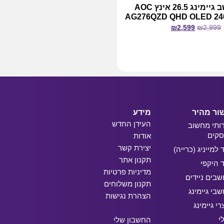
מסך מחשב גיימינג 26.5 אינץ AOC
AG276QZD QHD OLED 24
₪
2,599
₪
2,999
מידע נוסף
ור מהיר
מידע
העידן החדש
ותי מחשוב
קים
אודות
יצירת קשר
ד למייניג (כרייה)
תקנון אתר
ד היקפי
מדיניות פרטיות
בים ניידים
תקנון משלוחים
בי גיימינג
הצהרת נגישות
רי גיימינג
י
החשבון שלי