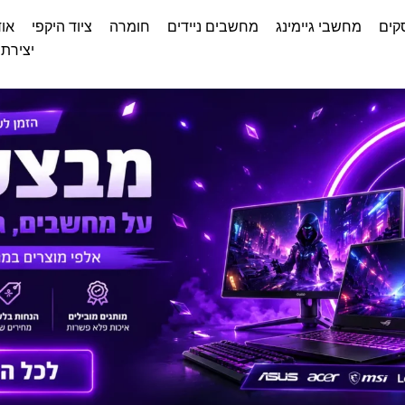
קים
מחשבי גיימינג
מחשבים ניידים
חומרה
ציוד היקפי
אוד
יצירת