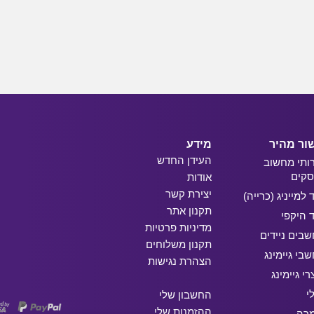
ור מהיר
מידע
העידן החדש
ותי מחשוב
קים
אודות
יצירת קשר
ד למייניג (כרייה)
תקנון אתר
ד היקפי
מדיניות פרטיות
בים ניידים
תקנון משלוחים
בי גיימינג
הצהרת נגישות
רי גיימינג
י
החשבון שלי
ההזמנות שלי
מרה