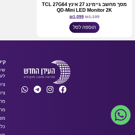
מסך מחשב גיימינג 27 אינץ TCL 27G64
QD-Mini LED Monitor 2K
₪
1,099
₪
1,199
הוספה לסל
קיש
שיר
לעס
ציו
ציו
מחש
מחש
מוצ
כלל
חו