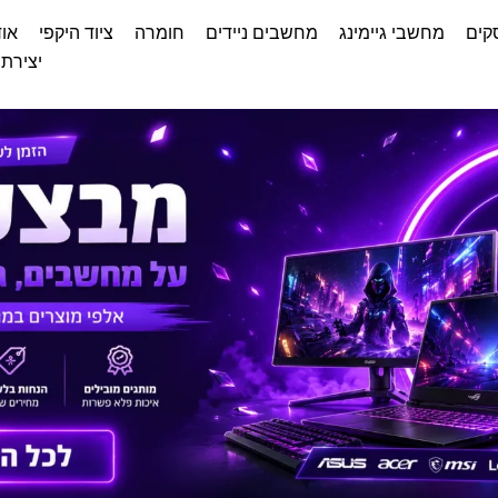
קים
מחשבי גיימינג
מחשבים ניידים
חומרה
ציוד היקפי
אוד
יצירת