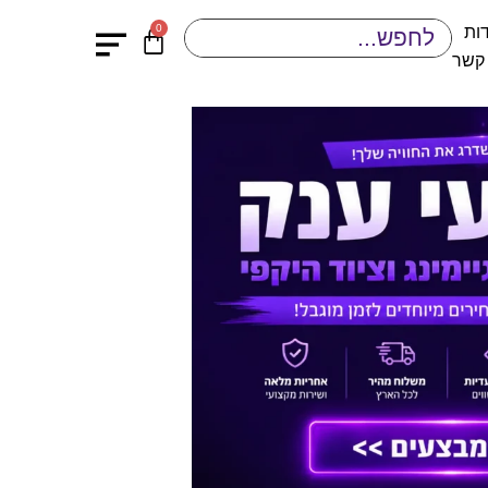
0
ות
 קשר