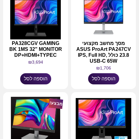
מסך מחשב מקצועי
PA328CGV GAMING
BK 1MS 32" MONITOR
ASUS ProArt PA247CV
23.8 כולל IPS, Full HD,
DP+HDMI+TYPEC
USB-C 65W
₪
3,694
₪
1,706
הוספה לסל
הוספה לסל
מבצע!