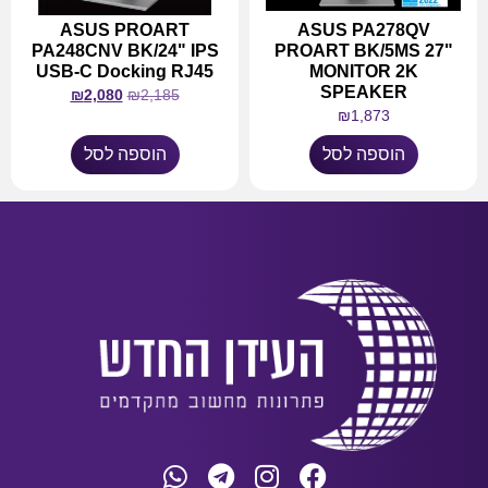
ASUS PROART
ASUS PA278QV
PA248CNV BK/24" IPS
PROART BK/5MS 27"
USB-C Docking RJ45
MONITOR 2K
SPEAKER
₪
2,080
₪
2,185
₪
1,873
הוספה לסל
הוספה לסל