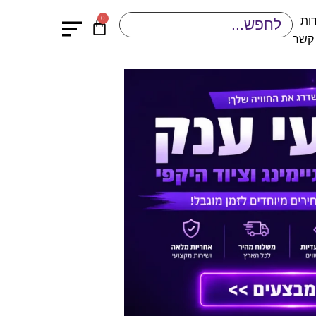
0
ות
 קשר