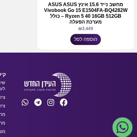
מחשב נייד 15.6 אינץ ASUS ASUS
Vivobook Go 15 E1504FA-BQ4282W
Ryzen 5 40 16GB 512GB – כולל
מערכת הפעלה
₪
3,449
הוספה לסל
קיש
שיר
לעס
ציו
ציו
מחש
מחש
מוצ