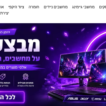
קים
מחשבי גיימינג
מחשבים ניידים
חומרה
ציוד היקפי
אוד
יצירת