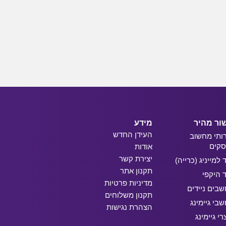
ור מהיר
מידע
העידן החדש
ותי מחשוב
קים
אודות
יצירת קשר
ד למייניג (כרייה)
תקנון אתר
ד היקפי
מדיניות פרטיות
בים ניידים
תקנון משלוחים
בי גיימינג
הצהרת נגישות
רי גיימינג