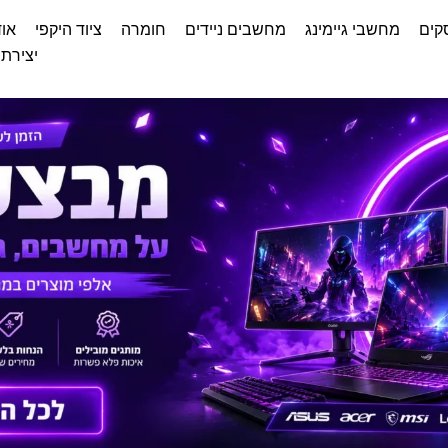
קים
מחשבי גיימינג
מחשבים ניידים
חומרה
ציוד היקפי
אוד
יצירת