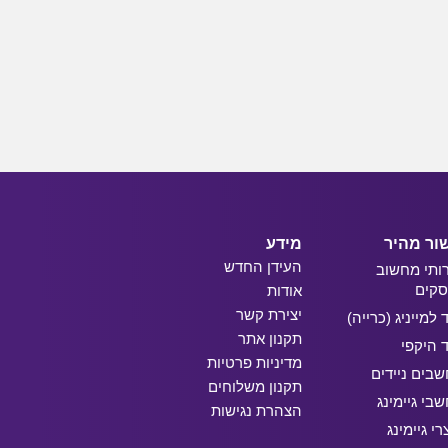
ור מהיר
מידע
העידן החדש
ותי מחשוב
קים
אודות
יצירת קשר
ד למייניג (כרייה)
תקנון אתר
ד היקפי
מדיניות פרטיות
בים ניידים
תקנון משלוחים
בי גיימינג
הצהרת נגישות
רי גיימינג