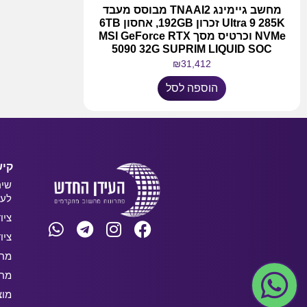
מחשב גיימינג TNAAI2 מבוסס מעבד
Ultra 9 285K זכרון 192GB, אחסון 6TB
NVMe וכרטיס מסך MSI GeForce RTX
5090 32G SUPRIM LIQUID SOC
₪
31,412
הוספה לסל
קיש
שיר
לעס
ציו
ציו
מחש
מחש
מוצ