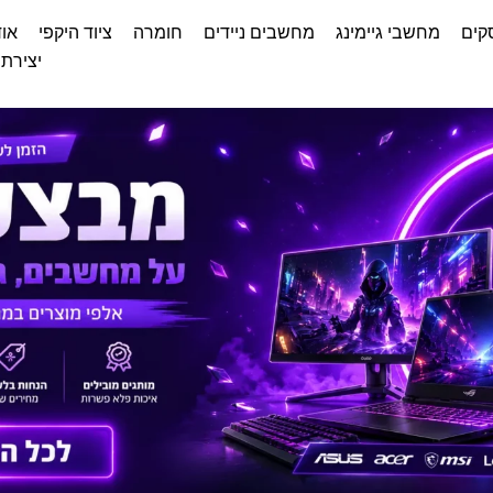
קים
מחשבי גיימינג
מחשבים ניידים
חומרה
ציוד היקפי
אוד
יצירת