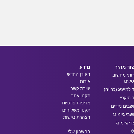
ור מהיר
מידע
העידן החדש
ותי מחשוב
קים
אודות
יצירת קשר
ד למייניג (כרייה)
תקנון אתר
ד היקפי
מדיניות פרטיות
בים ניידים
תקנון משלוחים
בי גיימינג
הצהרת נגישות
רי גיימינג
י
החשבון שלי