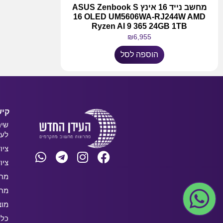
מחשב נייד 16 אינץ ASUS Zenbook S
16 OLED UM5606WA-RJ244W AMD
Ryzen AI 9 365 24GB 1TB
₪
6,955
הוספה לסל
קיש
שיר
לעס
ציו
ציו
מחש
מחש
מוצ
כלל