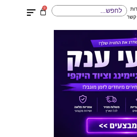
0
ות
 קשר