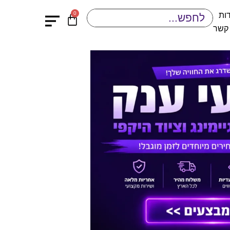
0
ות
 קשר