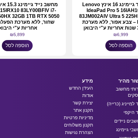
מחשב נייד גיימינג 16 אינץ Lenovo
 15IRX10 83LY00BFIV i7-
IdeaPad Pro 5 16IAH
83JM002AIV Ultra 5 225
RTX 5050 – צבע אפור, ללא מערכת
אחריות ע"י היבוא
₪
5,899
₪
6,999
הוספה לסל
הוספה לסל
ור מהיר
מידע
העידן החדש
ותי מחשוב
קים
אודות
יצירת קשר
ד למייניג (כרייה)
תקנון אתר
ד היקפי
מדיניות פרטיות
בים ניידים
תקנון משלוחים
בי גיימינג
הצהרת נגישות