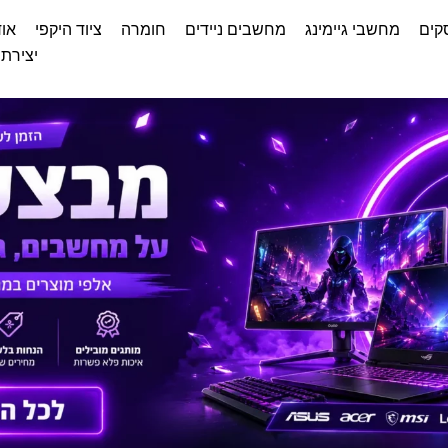
קים
מחשבי גיימינג
מחשבים ניידים
חומרה
ציוד היקפי
אוד
יצירת