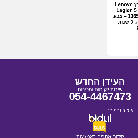
מחשב נייד גיימינג 15.3 אינץ Lenovo
Legion 5
13650HX 32GB 1TB RTX 5050 – צבע
שחור, ללא מערכת הפעלה, 3 שנות
ן
העידן החדש
שירות לקוחות ומכירות
054-4467473
עיצוב ובנייה:
קידום אתרים באמצעות