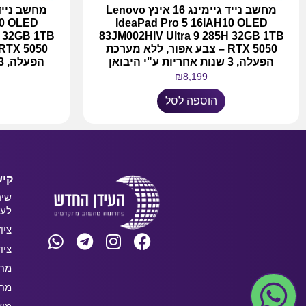
מחשב נייד גיימינג 16 אינץ Lenovo
10 OLED
IdeaPad Pro 5 16IAH10 OLED
H 32GB 1TB
83JM002HIV Ultra 9 285H 32GB 1TB
RTX 5050 – צבע אפור, ללא מערכת
הפעלה, 3 שנות אחריות ע"י היבואן
הפעלה, 3 שנות אחריות ע"י היבואן
₪
8,199
הוספה לסל
קיש
שיר
לעס
ציו
ציו
מחש
מחש