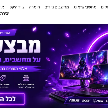
קים
מחשבי גיימינג
מחשבים ניידים
חומרה
ציוד היקפי
אוד
יצירת