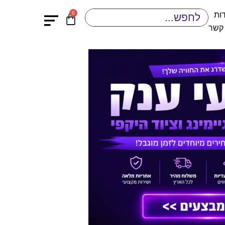
0
ות
 קשר