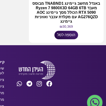
באנדל מחשב גיימינג TNABND1 מבוסס
מעבד Ryzen 7 9800X3D 64GB 6TB
RTX 5090 הכולל מסך גיימינג AOC
AG276QZD עם מקלדת עכבר ואוזניות
גיימינג
₪
30,369
הוספה לסל
קיש
שיר
לעס
ציו
ציו
מחש
מחש