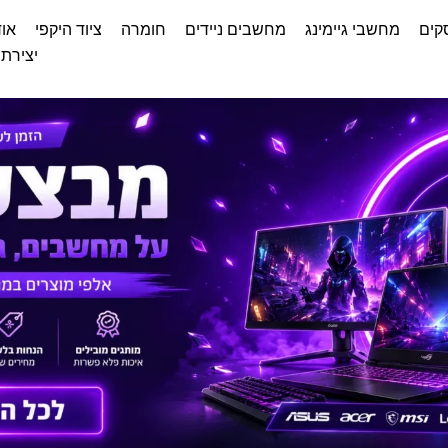
קים
מחשבי גיימינג
מחשבים ניידים
חומרה
ציוד היקפי
אוד
יצירת