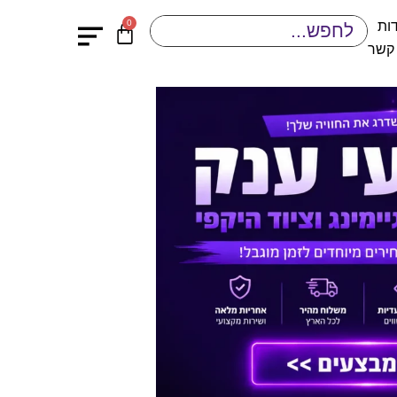
0
ות
 קשר