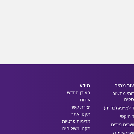
ור מהיר
מידע
העידן החדש
ותי מחשוב
קים
אודות
יצירת קשר
ד למייניג (כרייה)
תקנון אתר
ד היקפי
מדיניות פרטיות
בים ניידים
תקנון משלוחים
בי גיימינג