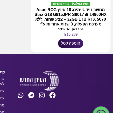
זמין במלאי! - מחיר הכרות
מחשב נייד גיימינג 18 אינץ Asus ROG
Strix G18 G815JPR-S9017 i9-14900HX
32GB 1TB RTX 5070 – צבע שחור, ללא
מערכת הפעלה, 3 שנות אחריות ע"י
היבואן הרשמי
₪
10,289
הוספה לסל
קיש
שיר
לעס
ציו
ציו
מחש
מחש