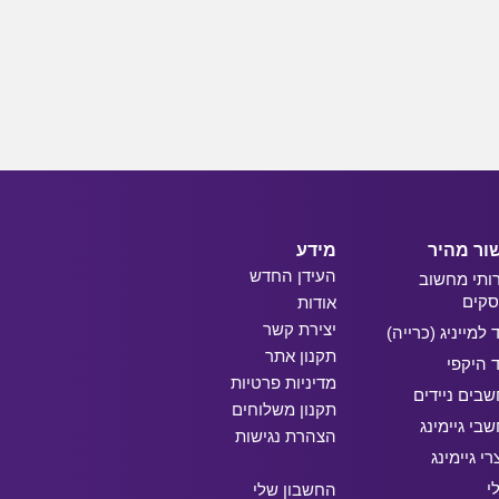
ור מהיר
מידע
העידן החדש
ותי מחשוב
קים
אודות
יצירת קשר
ד למייניג (כרייה)
תקנון אתר
ד היקפי
מדיניות פרטיות
בים ניידים
תקנון משלוחים
בי גיימינג
הצהרת נגישות
רי גיימינג
י
החשבון שלי