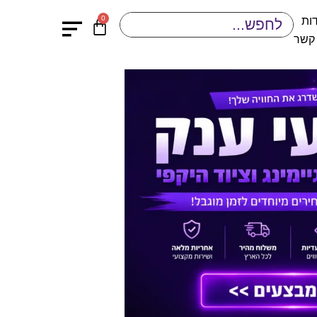
0
ות
 קשר