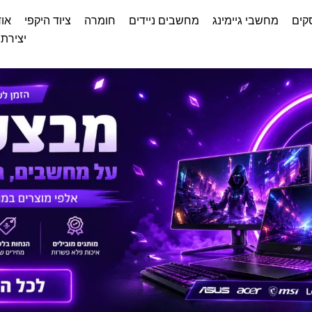
קים
מחשבי גיימינג
מחשבים ניידים
חומרה
ציוד היקפי
אוד
יצירת