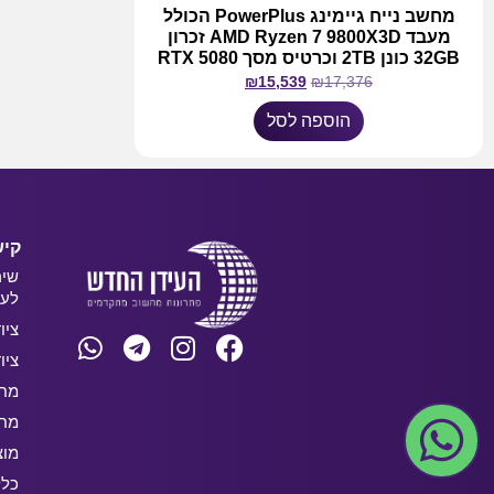
מחשב נייח גיימינג PowerPlus הכולל
מעבד AMD Ryzen 7 9800X3D זכרון
32GB כונן 2TB וכרטיס מסך RTX 5080
₪
15,539
₪
17,376
הוספה לסל
קיש
שיר
לעס
ציו
ציו
מחש
מחש
מוצ
כלל