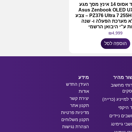
מחשב נייד אסוס 14 אינץ מסך מגע
Asus Zenbook OLED U
PZ376 Ultra 7 255H 16GB 1TB – צבע
א מערכת הפעלה ו- שנה
ת ע"י היבואן הרשמי
₪
4,999
הוספה לסל
ור מהיר
מידע
העידן החדש
ותי מחשוב
קים
אודות
יצירת קשר
ד למייניג (כרייה)
תקנון אתר
ד היקפי
מדיניות פרטיות
בים ניידים
תקנון משלוחים
בי גיימינג
הצהרת נגישות