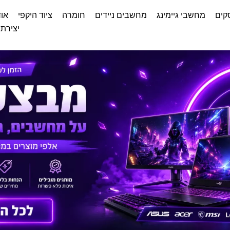
קים
מחשבי גיימינג
מחשבים ניידים
חומרה
ציוד היקפי
אוד
יצירת