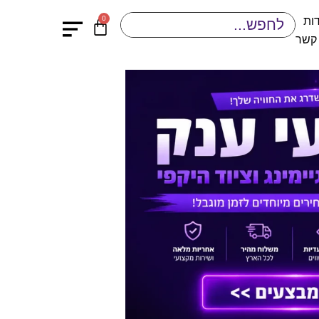
0
ות
 קשר