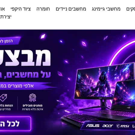
קים
מחשבי גיימינג
מחשבים ניידים
חומרה
ציוד היקפי
אוד
יצירת