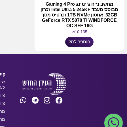
מחשב נייח גיימינג Gaming 4 Pro
מבוסס מעבד Intel Ultra 5 245KF זכרון
32GB, אחסון 1TB NVMe וכרטיס מסך
GeForce RTX 5070 Ti WINDFORCE
OC SFF 16G
₪
10,135
הוספה לסל
קיש
שיר
לעס
ציו
ציו
מחש
מחש