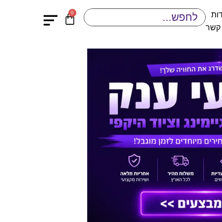
0
ות
 קשר