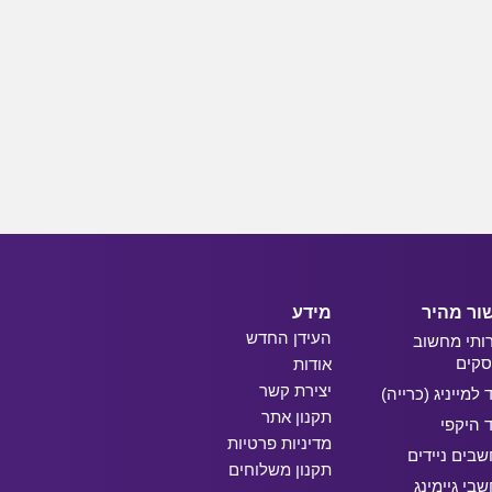
ור מהיר
מידע
העידן החדש
ותי מחשוב
קים
אודות
יצירת קשר
ד למייניג (כרייה)
תקנון אתר
ד היקפי
מדיניות פרטיות
בים ניידים
תקנון משלוחים
בי גיימינג