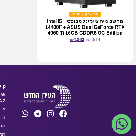
מבצעי קיץ חמים
מחשב נייח גיימינג מבוסס Intel I5 –
14400F + ASUS Dual GeForce RTX
4060 Ti 16GB GDDR6 OC Edition
₪
4,983
₪
5,514
מידע נוסף
קיש
שיר
לעס
ציו
ציו
מחש
מחש