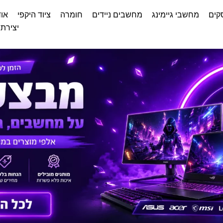
קים
מחשבי גיימינג
מחשבים ניידים
חומרה
ציוד היקפי
אוד
יצירת