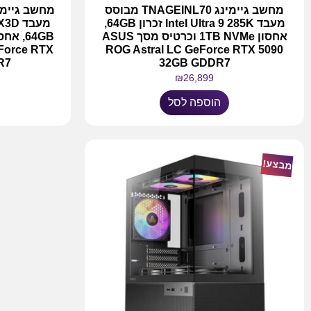
מחשב גיימינג TNAGEINL70 מבוסס
מעבד Intel Ultra 9 285K זכרון 64GB,
אחסון 1TB NVMe וכרטיס מסך ASUS
Force RTX
ROG Astral LC GeForce RTX 5090
R7
32GB GDDR7
₪
26,899
הוספה לסל
מבצע!