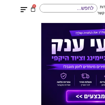
0
ות
 קשר