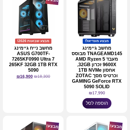
מבצע מונדיאל!
מבצע שבועות 2026!
מחשב גיימינג
מחשב נייח גיימינג
TNAGEAMD145 מבוסס
ASUS G700TF-
מעבד AMD Ryzen 5
7265KF0990 Ultra 7
9600X זכרון 32GB,
265KF 32GB 1TB RTX
אחסון 1TB NVMe
5090
וכרטיס מסך ZOTAC
₪
16,900
₪
18,300
GAMING GeForce RTX
5090 SOLID
₪
17,990
מידע נוסף
הוספה לסל
מבצע!
מבצע!