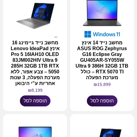
מחשב נייד 14 אינץ
מחשב נייד גיימינג 16
ASUS ROG Zephyrus
אינץ Lenovo IdeaPad
Pro 5 16IAH10 OLED
G16 Eclipse Gray
83JM002HIV Ultra 9
GU405AR-SY055W
285H 32GB 1TB RTX
Ultra 9 386H 32GB 1TB
RTX 5070 TI – כולל
5050 – צבע אפור, ללא
מערכת הפעלה
מערכת הפעלה, 3 שנות
אחריות ע"י היבואן
₪
15,899
₪
8,199
הוספה לסל
הוספה לסל