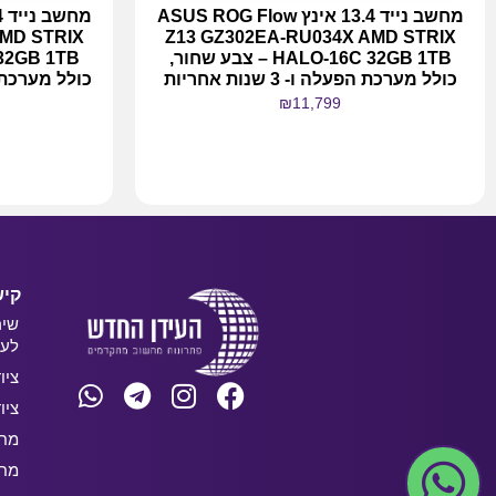
מחשב נייד 13.4 אינץ ASUS ROG Flow
AMD STRIX
Z13 GZ302EA-RU034X AMD STRIX
HALO-16C 32GB 1TB – צבע שחור,
כולל מערכת הפעלה ו- 3 שנות אחריות
₪
11,799
מידע נוסף
קיש
שיר
לעס
ציו
ציו
מחש
מחש