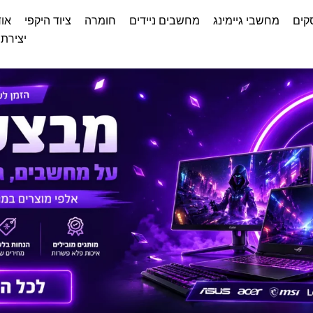
קים
מחשבי גיימינג
מחשבים ניידים
חומרה
ציוד היקפי
אוד
יצירת