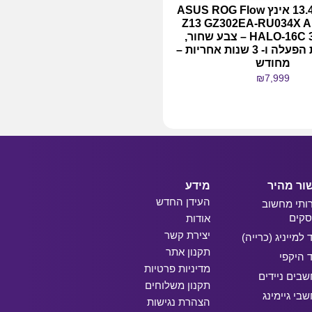
מחשב נייד 13.4 אינץ ASUS ROG Flow
Z13 GZ302EA-RU034X 
HALO-16C 32GB 1TB – צבע שחור,
כולל מערכת הפעלה ו- 3 שנות אחריות –
מחודש
₪
7,999
מידע נוסף
ור מהיר
מידע
העידן החדש
ותי מחשוב
קים
אודות
יצירת קשר
ד למייניג (כרייה)
תקנון אתר
ד היקפי
מדיניות פרטיות
בים ניידים
תקנון משלוחים
בי גיימינג
הצהרת נגישות