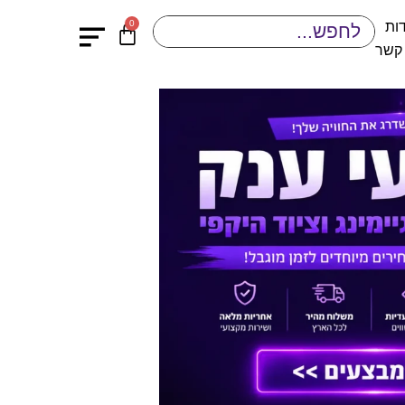
0
ות
 קשר