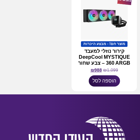
מוצר חם! - מבצע היכרות
קירור נוזלי למעבד
DeepCool MYSTIQUE
360 ARGB – צבע שחור
₪
988
₪
1,099
הוספה לסל