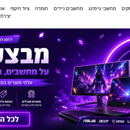
קים
מחשבי גיימינג
מחשבים ניידים
חומרה
ציוד היקפי
אוד
יצירת