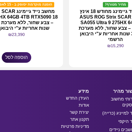
מחיר מטורף!
הזמנה מוקדמת יסופק ב - 15 לאפריל משוער!
מחשב נייד גיימינג מחודש 18 אינץ
מחשב נייד גיימ
75HX 64GB 4TB RTX5090 18
ASUS ROG Strix SCAR
SA055 Ultra 9 275HX 
RTX5090 – צבע שחור, ללא מערכת
שנות אחריות ע"י היבוא
הפעלה, 3 שנות אחריות ע"י היבואן
₪
23,390
הרשמי
₪
15,290
הוספה לסל
מידע נוסף
ור מהיר
מידע
העידן החדש
ותי מחשוב
קים
אודות
יצירת קשר
ד למייניג (כרייה)
תקנון אתר
ד היקפי
מדיניות פרטיות
בים ניידים