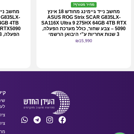
מחיר מטורף!
מחשב נייד גיימינג מחודש 18 אינץ
 G835LX-
ASUS ROG Strix SCAR G835LX-
64GB 4TB
SA116X Ultra 9 275HX 64GB 4TB RTX
5090 – צבע שחור, כולל מערכת הפעלה,
3 שנות אחריות ע"י היבואן הרשמי
₪
15,990
מידע נוסף
קיש
שיר
לעס
ציו
ציו
מחש