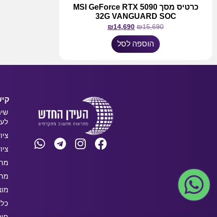
כרטיס מסך MSI GeForce RTX 5090
32G VANGUARD SOC
₪
14,690
₪
15,690
הוספה לסל
קיש
שיר
לעס
ציו
ציו
מחש
מחש
מוצ
כלל
חו