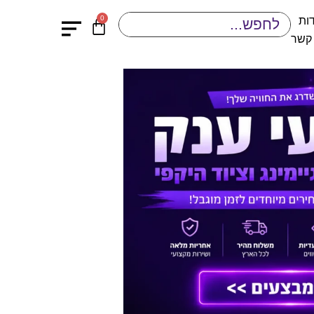
0
ות
 קשר