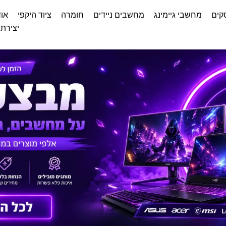
קים
מחשבי גיימינג
מחשבים ניידים
חומרה
ציוד היקפי
אוד
יצירת