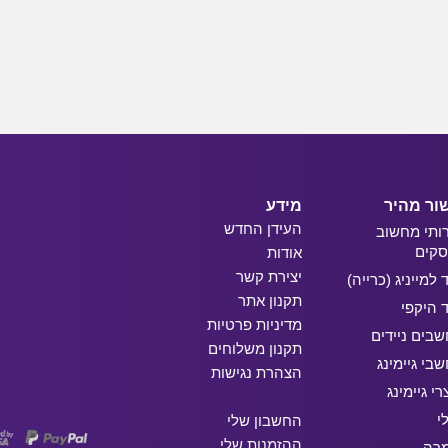
ור מהיר
מידע
העידן החדש
ותי מחשוב
קים
אודות
יצירת קשר
ד למייניג (כרייה)
תקנון אתר
ד היקפי
מדיניות פרטיות
בים ניידים
תקנון משלוחים
בי גיימינג
הצהרת נגישות
רי גיימינג
י
החשבון שלי
ההזמנות שלי
מרה