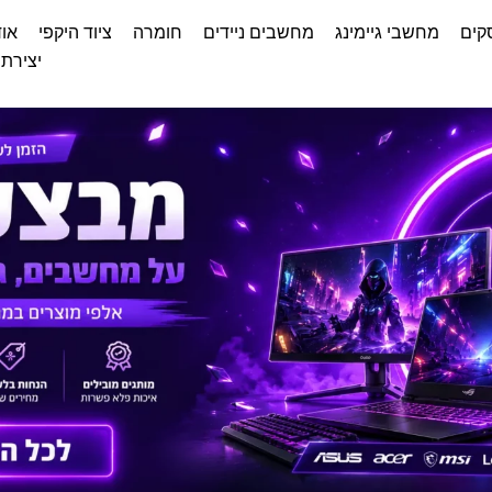
קים
מחשבי גיימינג
מחשבים ניידים
חומרה
ציוד היקפי
אוד
יצירת