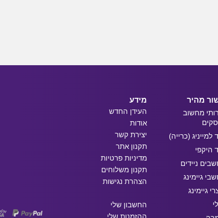
ור מהיר
מידע
העידן החדש
ותי מחשוב
קים
אודות
יצירת קשר
ד למייניג (כרייה)
תקנון אתר
ד היקפי
מדיניות פרטיות
בים ניידים
תקנון משלוחים
בי גיימינג
הצהרת נגישות
רי גיימינג
י
החשבון שלי
ההזמנות שלי
מרה