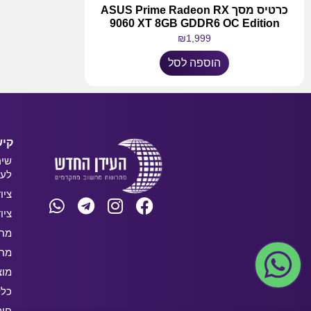
כרטיס מסך ASUS Prime Radeon RX
9060 XT 8GB GDDR6 OC Edition
₪
1,999
הוספה לסל
קיש
שיר
לעס
ציו
ציו
מחש
מחש
מוצ
כלל
חו