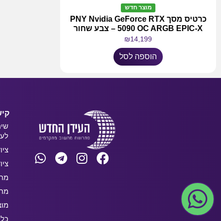
מוצר חדש
כרטיס מסך PNY Nvidia GeForce RTX
5090 OC ARGB EPIC-X – צבע שחור
₪
14,199
הוספה לסל
קיש
שיר
לעס
ציו
ציו
מחש
מחש
מוצ
כלל