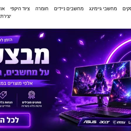
קים
מחשבי גיימינג
מחשבים ניידים
חומרה
ציוד היקפי
אוד
יצירת