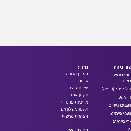
ור מהיר
מידע
העידן החדש
ותי מחשוב
קים
אודות
יצירת קשר
ד למייניג (כרייה)
תקנון אתר
ד היקפי
מדיניות פרטיות
בים ניידים
תקנון משלוחים
בי גיימינג
הצהרת נגישות
רי גיימינג
י
החשבון שלי