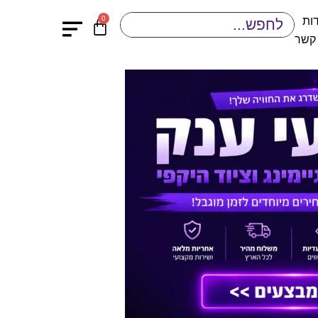
0
ות
 קשר