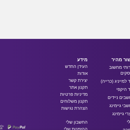
ור מהיר
מידע
העידן החדש
ותי מחשוב
קים
אודות
יצירת קשר
ד למייניג (כרייה)
תקנון אתר
ד היקפי
מדיניות פרטיות
בים ניידים
תקנון משלוחים
בי גיימינג
הצהרת נגישות
רי גיימינג
י
החשבון שלי
ההזמנות שלי
מרה