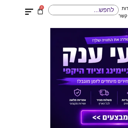
0
ות
 קשר