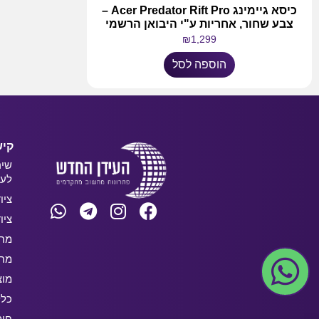
כיסא גיימינג Acer Predator Rift Pro –
צבע שחור, אחריות ע"י היבואן הרשמי
₪
1,299
הוספה לסל
קיש
שיר
לעס
ציו
ציו
מחש
מחש
מוצ
כלל
חו