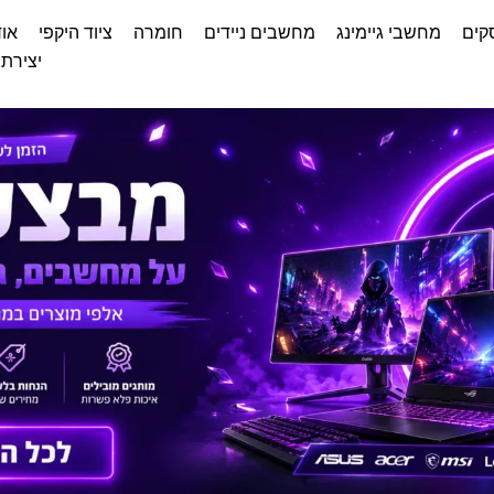
קים
מחשבי גיימינג
מחשבים ניידים
חומרה
ציוד היקפי
אוד
יצירת