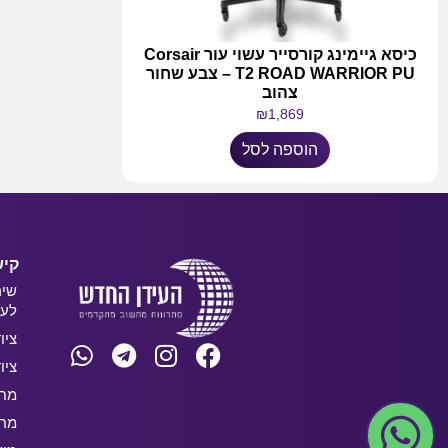
כיסא גיימינג קורסייר עשוי עור Corsair
T2 ROAD WARRIOR PU – צבע שחור
צהוב
₪
1,869
הוספה לסל
קיש
שיר
לעס
ציו
ציו
מחש
מחש