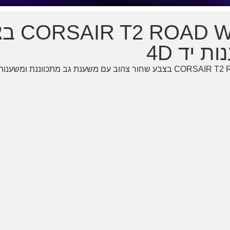
כיסא גי
 יד 4D