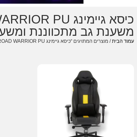
משענת גב מתכווננת ומשענות
עמוד הבית
/ מוצרים המתויגים “כיסא גיימינג CORSAIR T2 ROAD WARRIOR PU בצבע שחור צהוב עם משענת גב מתכווננת ומשענות יד 4D”