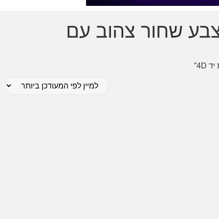
ימינג CORSAIR T2 ROAD WARRIOR PU בצבע שחור צהוב עם