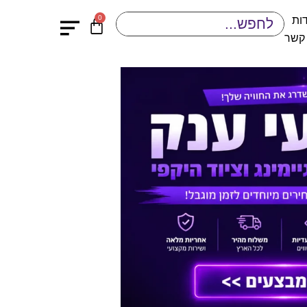
0
ות
 קשר