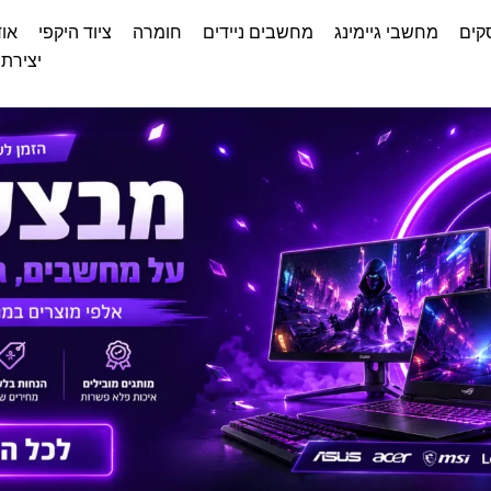
קים
מחשבי גיימינג
מחשבים ניידים
חומרה
ציוד היקפי
אוד
יצירת