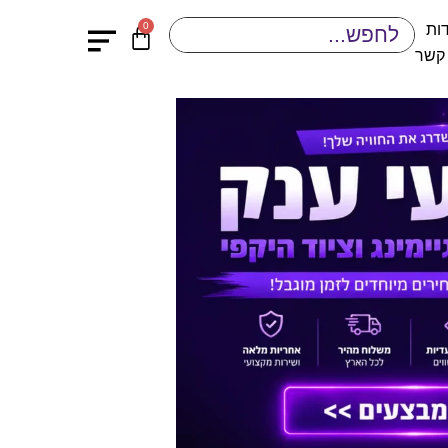
0
ות
 קשר