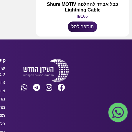
כבל אביזר להחלפה Shure MOTIV
Lightning Cable
₪
166
הוספה לסל
קיש
שיר
לעס
ציו
ציו
מחש
מחש
מוצ
כלל
חו