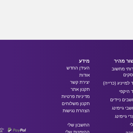
ור מהיר
מידע
העידן החדש
ותי מחשוב
קים
אודות
יצירת קשר
ד למייניג (כרייה)
תקנון אתר
ד היקפי
מדיניות פרטיות
בים ניידים
תקנון משלוחים
בי גיימינג
הצהרת נגישות
רי גיימינג
י
החשבון שלי
ההזמנות שלי
מרה