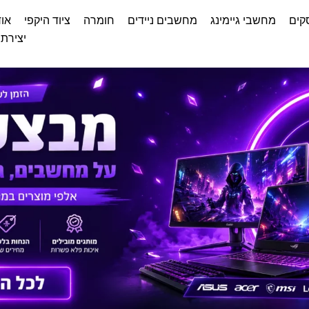
קים
מחשבי גיימינג
מחשבים ניידים
חומרה
ציוד היקפי
אוד
יצירת