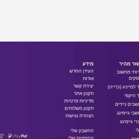
ור מהיר
מידע
העידן החדש
ותי מחשוב
קים
אודות
יצירת קשר
ד למייניג (כרייה)
תקנון אתר
ד היקפי
מדיניות פרטיות
בים ניידים
תקנון משלוחים
בי גיימינג
הצהרת נגישות
רי גיימינג
י
החשבון שלי
ההזמנות שלי
מרה