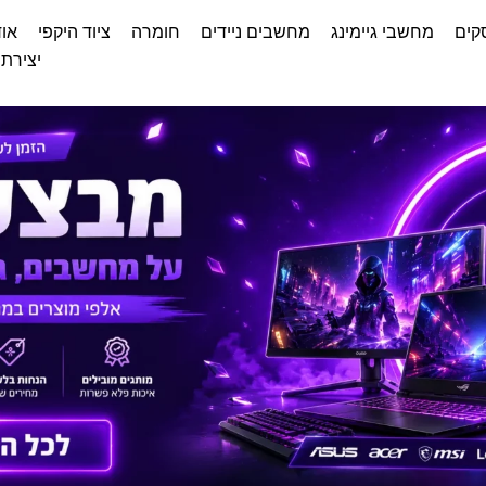
קים
מחשבי גיימינג
מחשבים ניידים
חומרה
ציוד היקפי
אוד
יצירת