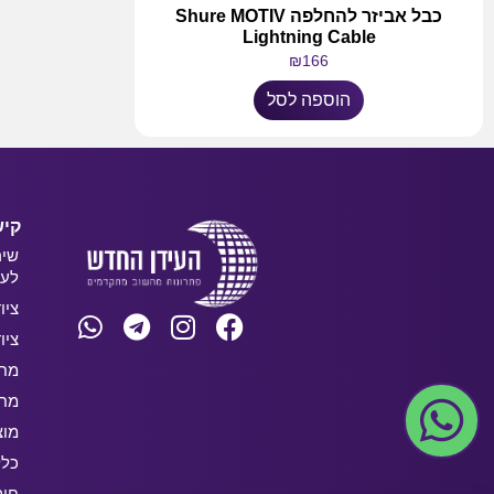
כבל אביזר להחלפה Shure MOTIV
Lightning Cable
₪
166
הוספה לסל
קיש
שיר
לעס
ציו
ציו
מחש
מחש
מוצ
כלל
חו