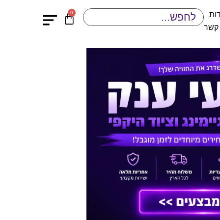
0
ות
 קשר