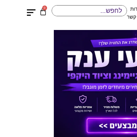
0
ות
 קשר