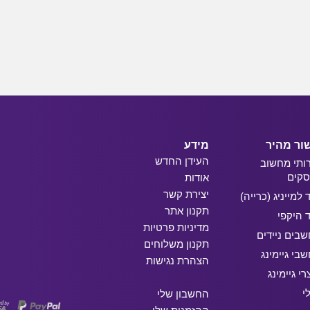
ור מהיר
מידע
העידן החדש
ותי מחשוב
קים
אודות
יצירת קשר
ד למייניג (כרייה)
תקנון אתר
ד היקפי
מדיניות פרטיות
בים ניידים
תקנון משלוחים
בי גיימינג
הצהרת נגישות
רי גיימינג
י
החשבון שלי