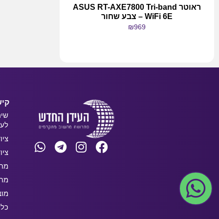
ראוטר ASUS RT-AXE7800 Tri-band
WiFi 6E – צבע שחור
₪
969
מידע נוסף
קיש
שיר
לעס
ציו
ציו
מחש
מחש
מוצ
כלל