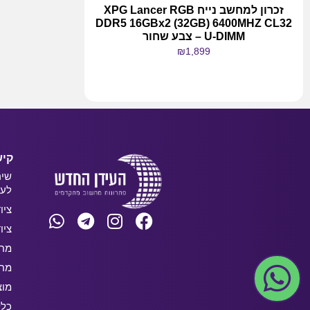
זכרון למחשב נייח XPG Lancer RGB
DDR5 16GBx2 (32GB) 6400MHZ CL32
U-DIMM – צבע שחור
₪
1,899
מידע נוסף
קיש
שיר
לעס
ציו
ציו
מחש
מחש
מוצ
כלל