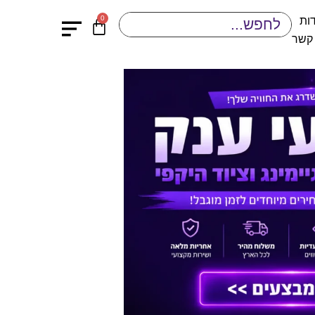
0
ות
 קשר