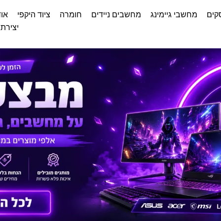
קים
מחשבי גיימינג
מחשבים ניידים
חומרה
ציוד היקפי
אוד
יצירת