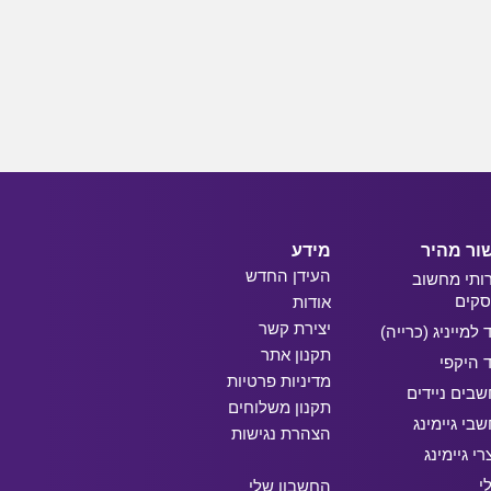
ור מהיר
מידע
העידן החדש
ותי מחשוב
קים
אודות
יצירת קשר
ד למייניג (כרייה)
תקנון אתר
ד היקפי
מדיניות פרטיות
בים ניידים
תקנון משלוחים
בי גיימינג
הצהרת נגישות
רי גיימינג
י
החשבון שלי