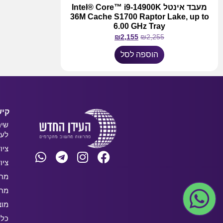
מעבד אינטל Intel® Core™ i9-14900K
36M Cache S1700 Raptor Lake, up to
6.00 GHz Tray
₪
2,155
₪
2,255
הוספה לסל
קיש
שיר
לעס
ציו
ציו
מחש
מחש
מוצ
כלל