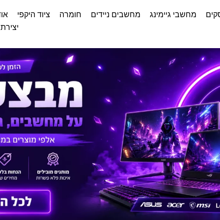
קים
מחשבי גיימינג
מחשבים ניידים
חומרה
ציוד היקפי
אוד
יצירת