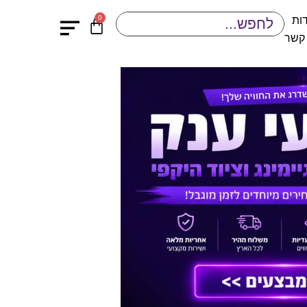
0
ות
 קשר