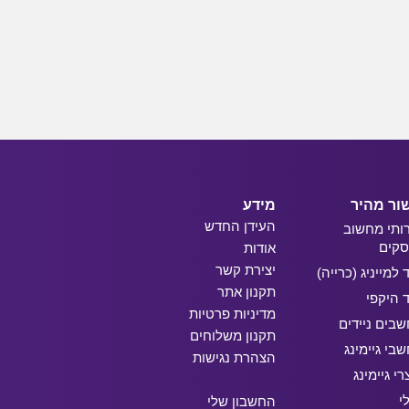
ור מהיר
מידע
העידן החדש
ותי מחשוב
קים
אודות
יצירת קשר
ד למייניג (כרייה)
תקנון אתר
ד היקפי
מדיניות פרטיות
בים ניידים
תקנון משלוחים
בי גיימינג
הצהרת נגישות
רי גיימינג
י
החשבון שלי