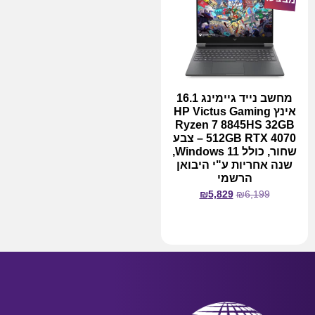
מחשב נייד גיימינג 16.1
אינץ HP Victus Gaming
Ryzen 7 8845HS 32GB
512GB RTX 4070 – צבע
שחור, כולל Windows 11,
שנה אחריות ע"י היבואן
הרשמי
₪
5,829
₪
6,199
מידע נוסף