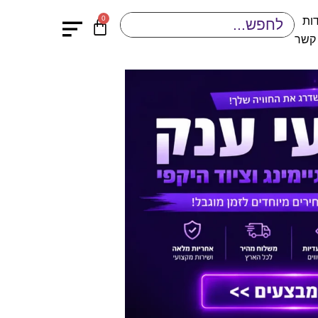
0
ות
 קשר