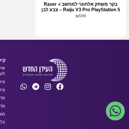
בקר משחק אלחוטי למחשב ו- Razer
Raiju V3 Pro PlayStation 5 – צבע לבן
₪
599
מידע נוסף
קיש
שיר
לעס
ציו
ציו
מחש
מחש
מוצ
כלל