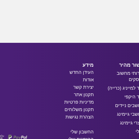
ור מהיר
מידע
העידן החדש
ותי מחשוב
קים
אודות
יצירת קשר
ד למייניג (כרייה)
תקנון אתר
ד היקפי
מדיניות פרטיות
בים ניידים
תקנון משלוחים
בי גיימינג
הצהרת נגישות
רי גיימינג
י
החשבון שלי