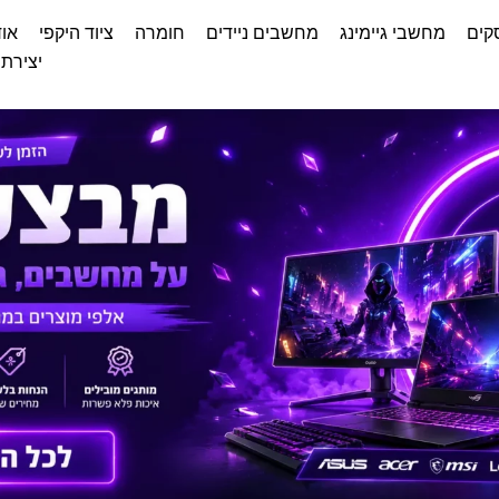
קים
מחשבי גיימינג
מחשבים ניידים
חומרה
ציוד היקפי
אוד
יצירת