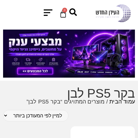
0
בקר PS5 לבן
עמוד הבית
/ מוצרים המתויגים “בקר PS5 לבן”