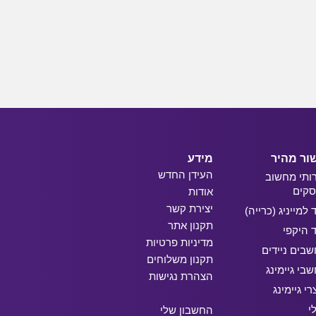
ור מהיר
מידע
העידן החדש
ותי מחשוב
קים
אודות
יצירת קשר
ד למייניג (כרייה)
תקנון אתר
ד היקפי
מדיניות פרטיות
בים ניידים
תקנון משלוחים
בי גיימינג
הצהרת נגישות
רי גיימינג
י
החשבון שלי