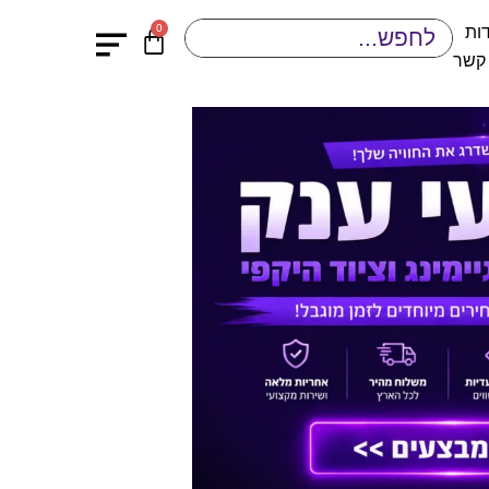
0
ות
 קשר