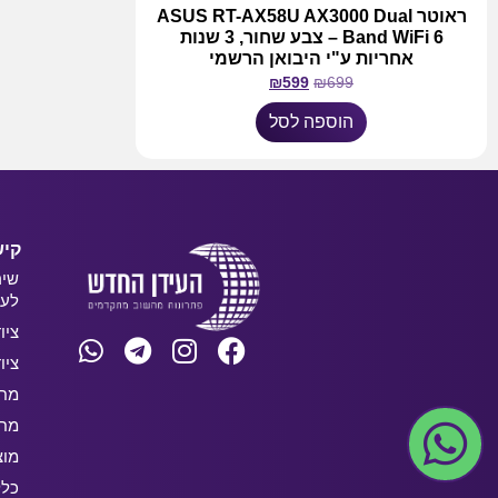
ראוטר ASUS RT-AX58U AX3000 Dual
Band WiFi 6 – צבע שחור, 3 שנות
אחריות ע"י היבואן הרשמי
₪
599
₪
699
הוספה לסל
קיש
שיר
לעס
ציו
ציו
מחש
מחש
מוצ
כלל