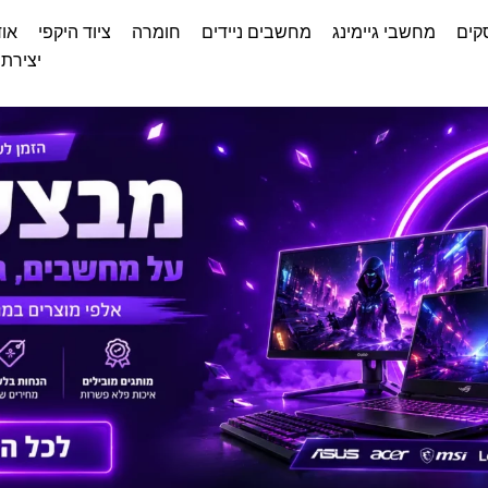
קים
מחשבי גיימינג
מחשבים ניידים
חומרה
ציוד היקפי
אוד
יצירת